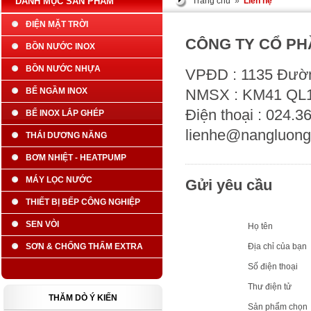
DANH MỤC SẢN PHẨM
Trang chủ
»
Liên hệ
ĐIỆN MẶT TRỜI
CÔNG TY CỔ PHẦ
BỒN NƯỚC INOX
BỒN NƯỚC NHỰA
VPĐD : 1135 Đườn
BỂ NGẦM INOX
NMSX : KM41 QL1A
Điện thoại : 024.3
BỂ INOX LẮP GHÉP
lienhe@nangluong
THÁI DƯƠNG NĂNG
BƠM NHIỆT - HEATPUMP
MÁY LỌC NƯỚC
Gửi yêu cầu
THIẾT BỊ BẾP CÔNG NGHIỆP
SEN VÒI
Họ tên
SƠN & CHỐNG THẤM EXTRA
Địa chỉ của bạn
Số điện thoại
Thư điện tử
THĂM DÒ Ý KIẾN
Sản phẩm chọn