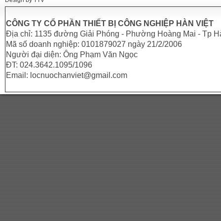
Design by TTV
CÔNG TY CỔ PHẦN THIẾT BỊ CÔNG NGHIỆP HÀN VIỆT
Địa chỉ: 1135 đường Giải Phóng - Phường Hoàng Mai - Tp H
Mã số doanh nghiệp: 0101879027 ngày 21/2/2006
Người đại diện: Ông Phạm Văn Ngọc
ĐT: 024.3642.1095/1096
Email: locnuochanviet@gmail.com