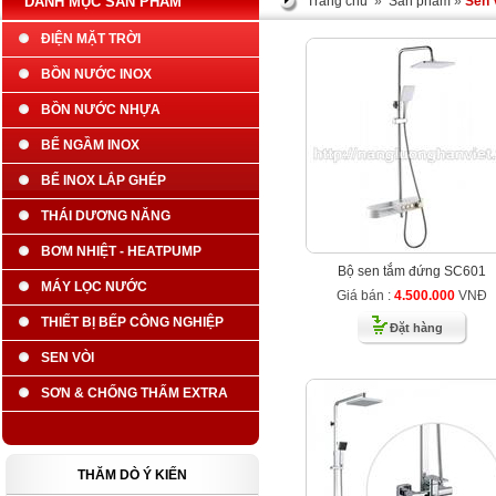
DANH MỤC SẢN PHẨM
Trang chủ
»
Sản phẩm
»
Sen 
ĐIỆN MẶT TRỜI
BỒN NƯỚC INOX
BỒN NƯỚC NHỰA
BỂ NGẦM INOX
BỂ INOX LẮP GHÉP
THÁI DƯƠNG NĂNG
BƠM NHIỆT - HEATPUMP
Bộ sen tắm đứng SC601
MÁY LỌC NƯỚC
Giá bán :
4.500.000
VNĐ
THIẾT BỊ BẾP CÔNG NGHIỆP
Đặt hàng
SEN VÒI
SƠN & CHỐNG THẤM EXTRA
THĂM DÒ Ý KIẾN