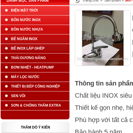
DANH MỤC SẢN PHẨM
Trang chủ
»
Sản phẩm
»
Sen 
ĐIỆN MẶT TRỜI
BỒN NƯỚC INOX
BỒN NƯỚC NHỰA
BỂ NGẦM INOX
BỂ INOX LẮP GHÉP
THÁI DƯƠNG NĂNG
BƠM NHIỆT - HEATPUMP
MÁY LỌC NƯỚC
Thông tin sản phẩ
THIẾT BỊ BẾP CÔNG NGHIỆP
Chất liệu INOX siêu 
SEN VÒI
SƠN & CHỐNG THẤM EXTRA
Thiết kế gọn nhẹ, hi
Phù hợp với tất cả c
THĂM DÒ Ý KIẾN
Bảo hành 5 năm