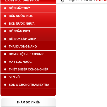
DANH MỤC SẢN PHẨM
Trang chủ
»
Tin tức
»
Thể tha
ĐIỆN MẶT TRỜI
BỒN NƯỚC INOX
BỒN NƯỚC NHỰA
BỂ NGẦM INOX
BỂ INOX LẮP GHÉP
THÁI DƯƠNG NĂNG
BƠM NHIỆT - HEATPUMP
MÁY LỌC NƯỚC
THIẾT BỊ BẾP CÔNG NGHIỆP
SEN VÒI
SƠN & CHỐNG THẤM EXTRA
THĂM DÒ Ý KIẾN