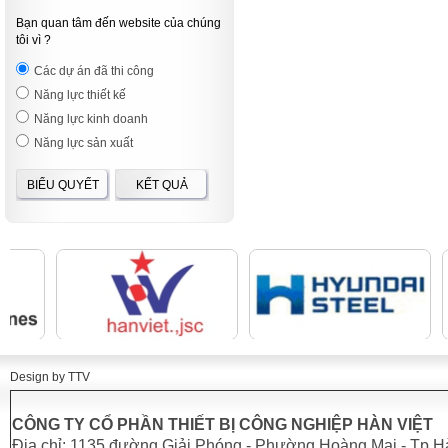
Bạn quan tâm đến website của chúng
tôi vì ?
Các dự án đã thi công
Năng lực thiết kế
Năng lực kinh doanh
Năng lực sản xuất
BIỂU QUYẾT
KẾT QUẢ
Design by TTV
CÔNG TY CỔ PHẦN THIẾT BỊ CÔNG NGHIỆP HÀN VIỆT
Địa chỉ: 1135 đường Giải Phóng - Phường Hoàng Mai - Tp H