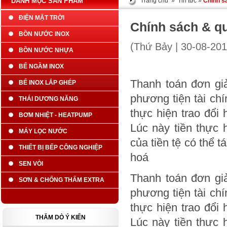
DANH MỤC SẢN PHẨM
Trang chủ
»
Tin tức
»
Chính s
ĐIỆN MẶT TRỜI
Chính sách & q
BỒN NƯỚC INOX
(Thứ Bảy | 30-08-20
BỒN NƯỚC NHỰA
BỂ NGẦM INOX
Thanh toán đơn gi
BỂ INOX LẮP GHÉP
phương tiện tài ch
THÁI DƯƠNG NĂNG
thực hiện trao đổi 
BƠM NHIỆT - HEATPUMP
Lúc này tiền thực
MÁY LỌC NƯỚC
của tiền tệ có thể 
THIẾT BỊ BẾP CÔNG NGHIỆP
hoá
SEN VÒI
Thanh toán đơn gi
SƠN & CHỐNG THẤM EXTRA
phương tiện tài ch
thực hiện trao đổi 
THĂM DÒ Ý KIẾN
Lúc này tiền thực