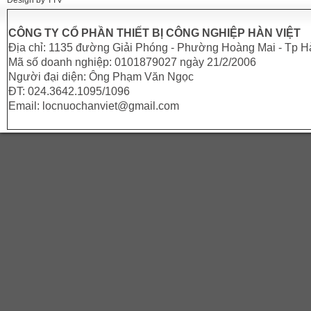
Design by TTV
CÔNG TY CỔ PHẦN THIẾT BỊ CÔNG NGHIỆP HÀN VIỆT
Địa chỉ: 1135 đường Giải Phóng - Phường Hoàng Mai - Tp H
Mã số doanh nghiệp: 0101879027 ngày 21/2/2006
Người đại diện: Ông Phạm Văn Ngọc
ĐT: 024.3642.1095/1096
Email: locnuochanviet@gmail.com