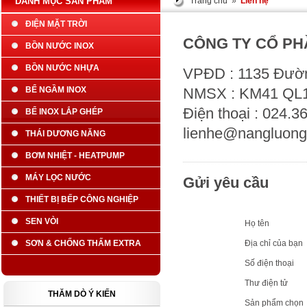
DANH MỤC SẢN PHẨM
Trang chủ
»
Liên hệ
ĐIỆN MẶT TRỜI
CÔNG TY CỔ PHẦ
BỒN NƯỚC INOX
BỒN NƯỚC NHỰA
VPĐD : 1135 Đườn
BỂ NGẦM INOX
NMSX : KM41 QL1A
Điện thoại : 024.3
BỂ INOX LẮP GHÉP
lienhe@nangluong
THÁI DƯƠNG NĂNG
BƠM NHIỆT - HEATPUMP
MÁY LỌC NƯỚC
Gửi yêu cầu
THIẾT BỊ BẾP CÔNG NGHIỆP
SEN VÒI
Họ tên
SƠN & CHỐNG THẤM EXTRA
Địa chỉ của bạn
Số điện thoại
Thư điện tử
THĂM DÒ Ý KIẾN
Sản phẩm chọn