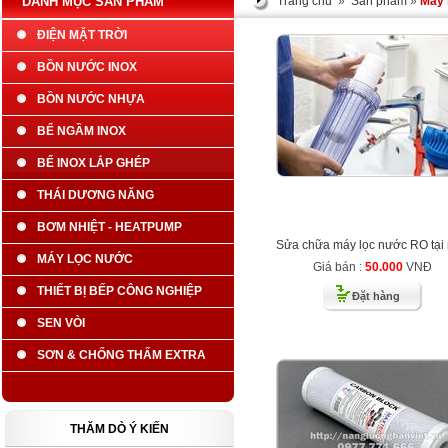
DANH MỤC SẢN PHẨM
Trang chủ
»
Sản phẩm
»
Máy 
ĐIỆN MẶT TRỜI
BỒN NƯỚC INOX
BỒN NƯỚC NHỰA
BỂ NGẦM INOX
BỂ INOX LẮP GHÉP
THÁI DƯƠNG NĂNG
BƠM NHIỆT - HEATPUMP
Sửa chữa máy lọc nước RO tại
MÁY LỌC NƯỚC
Giá bán :
50.000
VNĐ
THIẾT BỊ BẾP CÔNG NGHIỆP
Đặt hàng
SEN VÒI
SƠN & CHỐNG THẤM EXTRA
THĂM DÒ Ý KIẾN