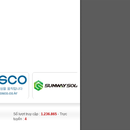
Số lượt truy cập :
1.236.865
- Trực
tuyến :
4