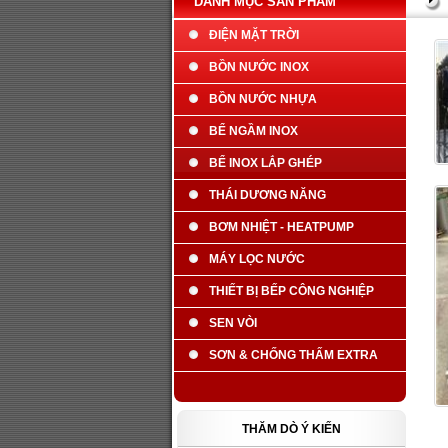
DANH MỤC SẢN PHẨM
ĐIỆN MẶT TRỜI
BỒN NƯỚC INOX
BỒN NƯỚC NHỰA
BỂ NGẦM INOX
BỂ INOX LẮP GHÉP
THÁI DƯƠNG NĂNG
BƠM NHIỆT - HEATPUMP
MÁY LỌC NƯỚC
THIẾT BỊ BẾP CÔNG NGHIỆP
SEN VÒI
SƠN & CHỐNG THẤM EXTRA
THĂM DÒ Ý KIẾN